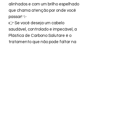
alinhados e com um brilho espelhado 
que chama atenção por onde você 
passar! ✨
👉 Se você deseja um cabelo 
saudável, controlado e impecável, a 
Plástica de Carbono Salutare é o 
tratamento que não pode faltar na 
sua rotina capilar.
📲 Garanta já o seu e descubra como 
é possível ter força, disciplina e 
luminosidade em cada fio!
Formulário de inscrição