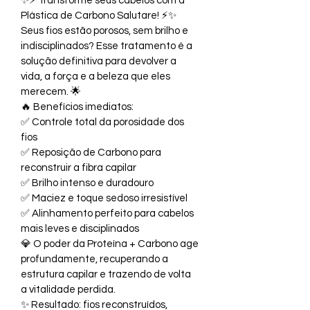
✨⚡ Transforme seus cabelos com a 
Plástica de Carbono Salutare! ⚡✨
Seus fios estão porosos, sem brilho e 
indisciplinados? Esse tratamento é a 
solução definitiva para devolver a 
vida, a força e a beleza que eles 
merecem. 🌟
🔥 Benefícios imediatos:
✅ Controle total da porosidade dos 
fios
✅ Reposição de Carbono para 
reconstruir a fibra capilar
✅ Brilho intenso e duradouro
✅ Maciez e toque sedoso irresistível
✅ Alinhamento perfeito para cabelos 
mais leves e disciplinados
💎 O poder da Proteína + Carbono age 
profundamente, recuperando a 
estrutura capilar e trazendo de volta 
a vitalidade perdida.
✨ Resultado: fios reconstruídos, 