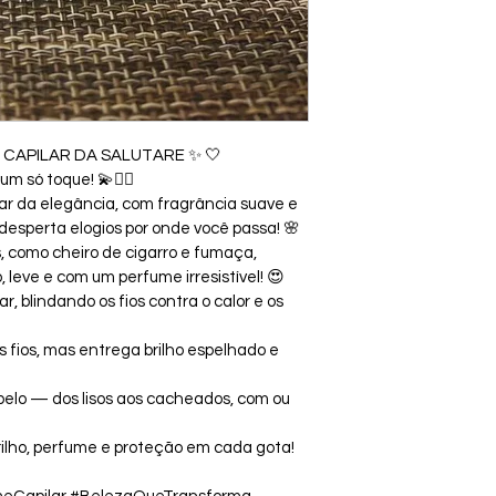
E CAPILAR DA SALUTARE ✨ 🤍
m só toque! 💫💇‍♀️
lar da elegância, com fragrância suave e 
 desperta elogios por onde você passa! 🌸
, como cheiro de cigarro e fumaça, 
leve e com um perfume irresistível! 😍
, blindando os fios contra o calor e os 
s fios, mas entrega brilho espelhado e 
abelo — dos lisos aos cacheados, com ou 
rilho, perfume e proteção em cada gota! 