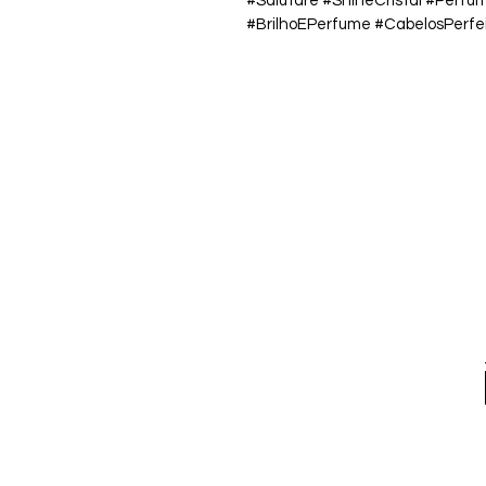
#Salutare #ShineCristal #Perf
#BrilhoEPerfume #CabelosPerfe