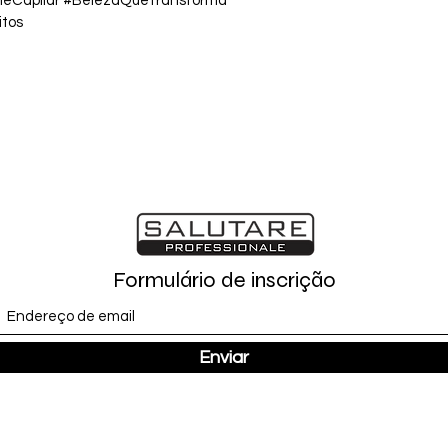
umeCapilar #BelezaQueTransforma 
itos
Formulário de inscrição
Enviar