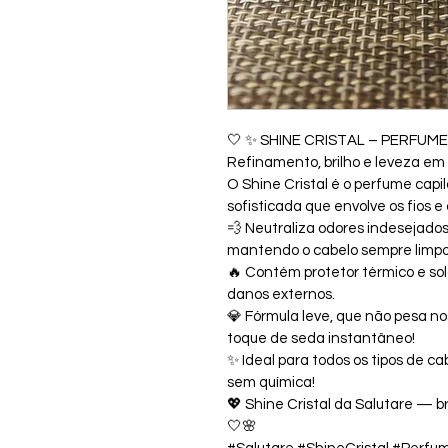
🤍 ✨ SHINE CRISTAL – PERFUM
Refinamento, brilho e leveza em u
O Shine Cristal é o perfume capi
sofisticada que envolve os fios e
💨 Neutraliza odores indesejados
mantendo o cabelo sempre limpo, 
🔥 Contém protetor térmico e solar
danos externos.
💎 Fórmula leve, que não pesa no
toque de seda instantâneo!
✨ Ideal para todos os tipos de c
sem química!
💖 Shine Cristal da Salutare — b
🤍🌸