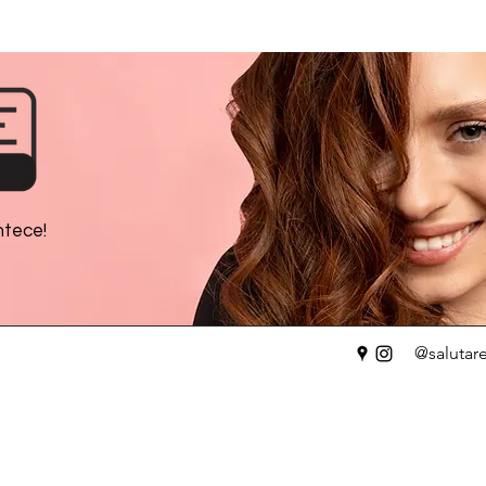
ntece!
@salutar