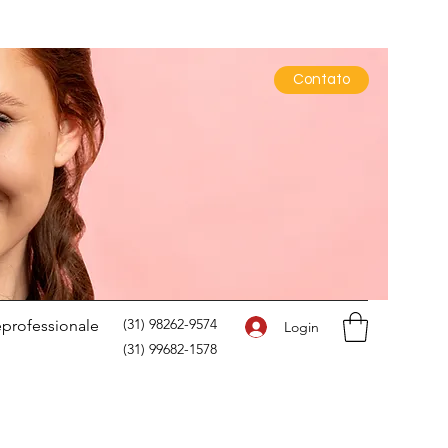
Contato
(31) 98262-9574
eprofessionale
Login
(31) 99682-1578