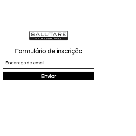
Formulário de inscrição
Enviar
salutareprofissional@gmail.com
(31) 98262-9574
(31) 99682-1578